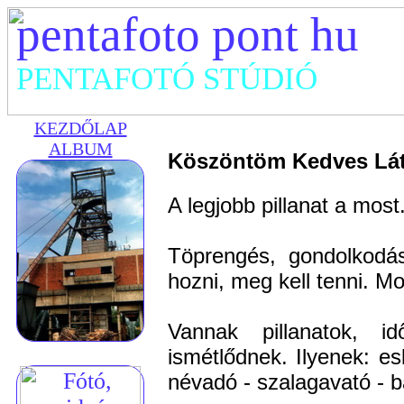
pentafoto pont hu
PENTAFOTÓ STÚDIÓ
KEZDŐLAP
ALBUM
Köszöntöm Kedves Lát
A legjobb pillanat a most
Töprengés, gondolkodás
hozni, meg kell tenni. Mo
Vannak pillanatok, 
ismétlődnek. Ilyenek:
esk
névadó - szalagavató - ba