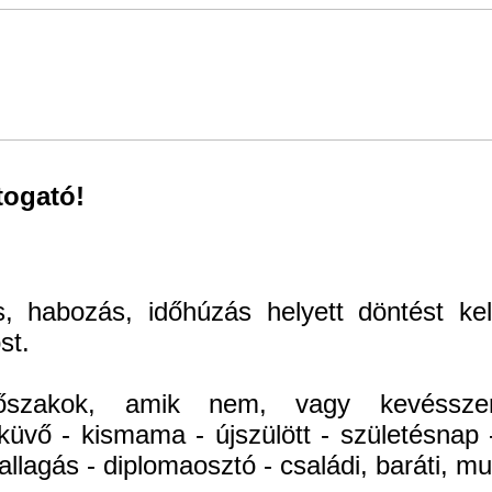
ogató!
.
, habozás, időhúzás helyett döntést kel
st.
időszakok, amik nem, vagy kevéssze
üvő - kismama - újszülött - születésnap 
llagás - diplomaosztó - családi, baráti, mu