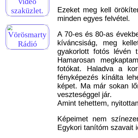
Ezeket meg kell örökíte
minden egyes felvétel.
A 70-es és 80-as évekbe
kíváncsiság, meg kell
gyakorlott fotós lévén
Hamarosan megkaptam 
fotókat. Haladva a kor
fényképezés kínálta leh
képet. Ma már sokan lő
veszteséggel jár.
Amint tehettem, nyitottam 
Képeimet nem színeze
Egykori tanítóm szavait 