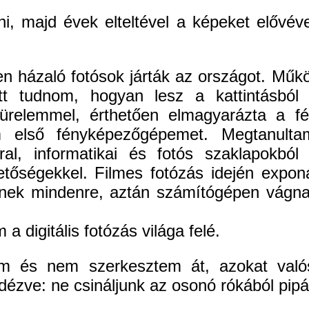
ni, majd évek elteltével a képeket elővé
n házaló fotósok járták az országot. Mű
ett tudnom, hogyan lesz a kattintásbó
 türelemmel, érthetően elmagyarázta a f
első fényképezőgépemet. Megtanultam 
ral, informatikai és fotós szaklapokból 
etőségekkel. Filmes fotózás idején expon
nek mindenre, aztán számítógépen vágnak
a digitális fotózás világa felé.
m és nem szerkesztem át, azokat val
idézve: ne csináljunk az osonó rókából pip