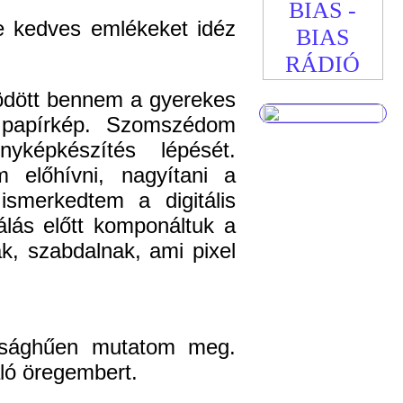
ve kedves emlékeket idéz
ködött bennem a gyerekes
l papírkép. Szomszédom
ényképkészítés lépését.
előhívni, nagyítani a
ismerkedtem a digitális
álás előtt komponáltuk a
, szabdalnak, ami pixel
ósághűen mutatom meg.
áló öregembert.